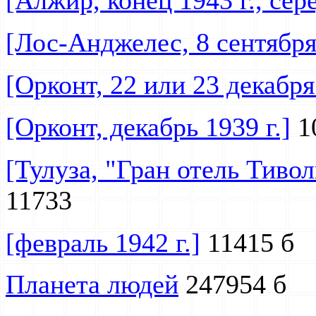
[Алжир, конец 1943 г., сер
[Лос-Анджелес, 8 сентября 
[Орконт, 22 или 23 декабря 
[Орконт, декабрь 1939 г.]
1
[Тулуза, "Гран отель Тивол
11733
[февраль 1942 г.]
11415 б
Планета людей
247954 б