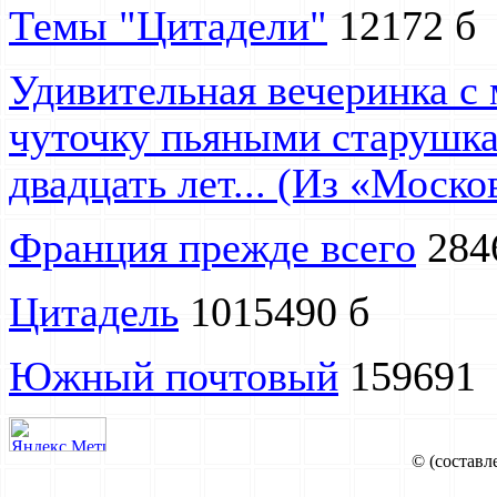
Темы "Цитадели"
12172 б
Удивительная вечеринка с 
чуточку пьяными старушк
двадцать лет... (Из «Моск
Франция прежде всего
284
Цитадель
1015490 б
Южный почтовый
159691
© (составл