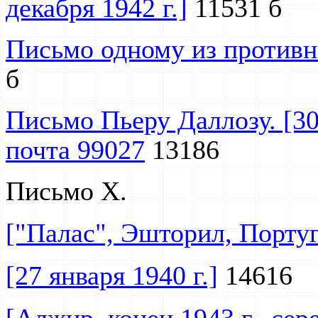
декабря 1942 г.]
11531 б
Письмо одному из противник
б
Письмо Пьеру Даллозу. [30
почта 99027
13186
Письмо Х.
["Палас", Эшторил, Португа
[27 января 1940 г.]
14616