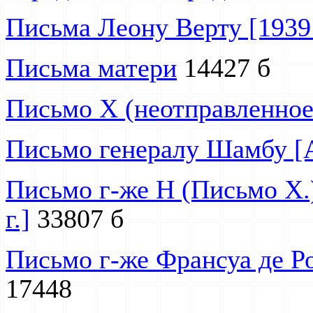
Письма Леону Верту [1939 
Письма матери
14427 б
Письмо X (неотправленное
Письмо генералу Шамбу [А
Письмо г-же Н (Письмо Х.)
г.]
33807 б
Письмо г-же Франсуа де Роз
17448