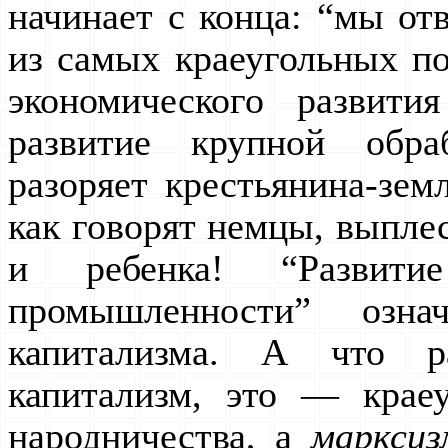
начинает с конца: “мы от
из самых краеугольных п
экономического развит
развитие крупной обр
разоряет крестьянина-земл
как говорят немцы, выплес
и ребенка! “Развити
промышленности” озна
капитализма. А что р
капитализм, это — крае
народничества, а
марксиз