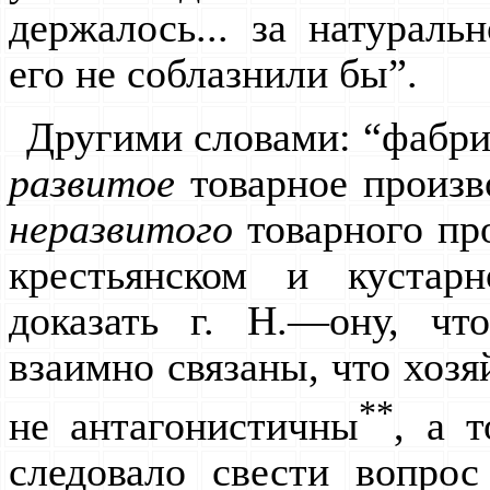
держалось... за натуральн
его не соблазнили бы”.
Другими словами: “фабри
развитое
товарное произво
неразвитого
товарного про
крестьянском и кустар
доказать г. Н.—ону, чт
взаимно связаны, что хозя
**
не антагонистичны
, а 
следовало свести вопрос