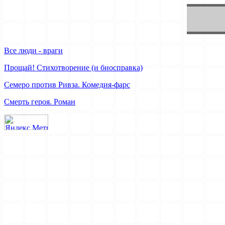
Все люди - враги
Прощай! Стихотворение (и биосправка)
Семеро против Ривза. Комедия-фарс
Смерть героя. Роман