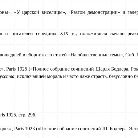
ы», «У цар­ской виселицы», «Разгон демонстрации» и галере
ов и писате­лей середины XIX в., положившая начало реа
во­шедшей в сборник его статей «На общественные темы», Спб. 1
tique». Paris 1925 («Полное собрание сочинений Шарля Бодлера. Р
кусства,
исключавшей мораль и часто даже страсть, безусловно бы
ris 1925, стр. 296.
thétiques», Paris 1923 («Полное собрание сочинений Ш. Бодлера. Эс