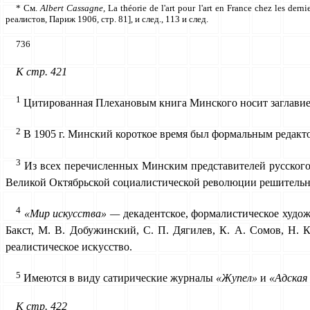
* См.
Albert Cassagne,
La théorie de l'art pour l'art en France chez les derni
реалистов, Париж 1906, стр. 81], и след., 113 и след.
736
К
стр. 421
1
Цитированная Плехановым книга Минского носит заглавие «
2
В 1905 г. Минский короткое время был формальным редакт
3
Из всех перечисленных Минским представителей русского с
Великой Октябрьской социалистической революции решительно
4
«Мир искусства» —
декадентское, формалистическое худож
Бакст, М. В. Добужинский, С. П. Дягилев, К. А. Сомов, Н. 
реалистическое искусство.
5
Имеются в виду сатирические журналы
«Жупел»
и
«Адская
К стр. 422