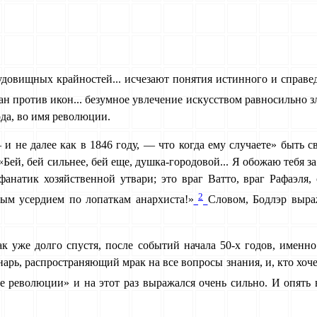
о­вищных крайностей... исчезают понятия истинного и справед­
ман против икон... безумное увлечение искусством равносильно
ода, во имя революции.
 не далее как в 1846 году, — что когда ему случаете» быть св
Бей, бей сильнее, бей еще, душка-городовой... Я обожаю тебя з
фанатик хозяйственной утвари; это враг Ватто, враг Рафаэля,
2
ным усердием по лопаткам анархиста!»
Словом, Бодлэр выра­
 уже долго спустя, после событий начала 50-х годов, именно
нарь, распространяющий мрак на все вопросы знания, и, кто хоче
 революции» и на этот раз выражался очень сильно. И опять в