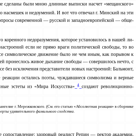
ше сделаны были мною длинные выписки насчет «мещанского»
о на­смешек и недоумений. И вот что отвечал г. Минский на эти
о­просы современной — русской и западноевропейской — обще­
о коренного недоразумения, которое установилось в нашей ли­
настроений если не прямо враги политической свободы, то во
все символическое движение было не чем иным, как порывом к
сией пронеслось живое дыхание свободы — совершилось нечто, с
се без исключения представители новых настроений: Баль­монт,
 реакции остались поэты, чуждавшиеся символизма и верные
4
нные эстеты из «Мира Искусства»
создают революционно-
ангелие г. Мережковского. (См. его статью «Абсолютная реак­ция» в сборнике
 черты удивительного
фамильного сходства.
со­поставление: здоровый реалист Репин — ректор академии,