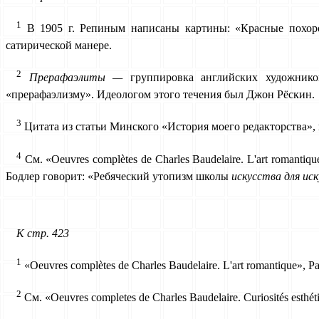
1
В
1905 г. Репиным написаны картины: «Красные похорон
сатирической манере.
2
П
рерафаэлиты —
группировка английских художник
«прерафаэлизму». Идеологом этого течения был Джон Рёскин.
3
Ц
итата из статьи Минского «История моего редакторства», 
4
С
м. «Oeuvres complètes de Charles Baudelaire. L'art roman
Бодлер говорит: «Ре­бяческий утопизм школы
искусства для ис
К стр. 423
1
«
Oeuvres complètes de Charles Baudelaire. L'art romantique», Pa
2
См. «Oeuvres completes de Charles Baudelaire. Curiosités es