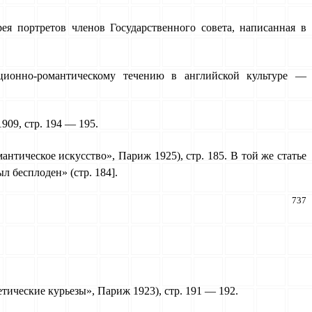
я портретов членов Государственного совета, написанная в
кционно-романтическому течению в английской культуре —
909, стр. 194 — 195.
омантическое искусство», Париж 1925), стр. 185. В той же статье
л бесплоден» (стр. 184].
737
тетические курь­езы», Париж 1923), стр. 191 — 192.