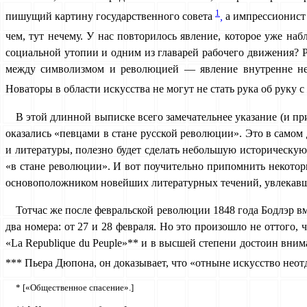
1
пишущий картину государственного совета
,
а импрессионист 
чем, тут нечему. У нас повторилось явление, которое уже наб
социальной утопии и одним из главарей рабочего движе­ния?
между символизмом и революцией — явление внут­ренне нео
Новаторы в области искусства не могут не стать рука об руку
В этой длинной выписке всего замечательнее указание (и пр
оказались «певцами в стане русской революции». Это в са­мом
и литературы, полезно будет сделать небольшую истори­ческу
«в стане революции». И вот поучительно припомнить некотор
основоположником новейших литературных течений, увлекавши
Тотчас же после февральской революции 1848 года Бодлэр вм
два номера: от 27 и 28 февраля. Но это произошло не от­того,
«La Republique du Peuple»** и в высшей степени достоин внима
*** Пьера Дюпона, он доказывает, что «отныне искусство неотделим
* [«Общественное спасение».]