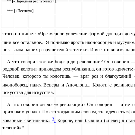
** [«Народная республика»].
*** [«Песням»]
этого он пишет: «Чрезмерное увлечение формой доводит до чуд
щий все остальное... Я понимаю ярость иконоборцев и мусуль­
не языком наших разрушителей эстетики. И все это во имя на­р
А что говорил тот же Бодлэр до революции? Он говорил — и
родовой колотит прикладом республиканца, он готов кричать: «
Человек, которого ты колотишь, — враг роз и благоуханий, 
иконоборец, палач Венеры и Аполлона... Колоти с религиоз­
искусства для искусства.
А что говорил он
после
революции? Он говорил — и не так
признаком упадка. По его тогдашним словам, эта идея есть «фо­
3
коварный светильник»
.
Короче, наш бывший («певец в стане
течений»*.