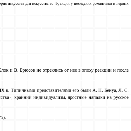
ория искусства для искусства во Франции у последних ро­мантиков и первых
ок и В. Брю­сов не отреклись от нее в эпоху реакции и после
XIX в. Типичными представителями его были А. Н. Бенуа, Л. С.
сства», крайний индивидуализм, яростные нападки на русское
5).