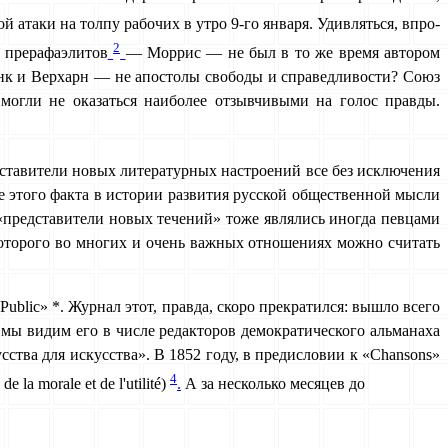
атаки на толпу рабочих в утро 9-го января. Удивляться, впро­
2
г прерафаэлитов
— Моррис — не был в то же время автором
нк и Верхарн — не апостолы свободы и справедливо­сти? Союз
огли не оказаться наиболее отзывчивыми на голос правды.
дставители новых литературных настроений все без исключе­ния
ие этого факта в истории развития русской общественной мысли
 «представители новых течений» тоже являлись иногда певцами
которого во многих и очень важных отношениях можно считать
blic» *. Журнал этот, правда, скоро прекратился: вышло всего
у мы видим его в числе редакторов демократического альма­наха
сства для искусства». В 1852 году, в предисловии к «Chansons»
4
la morale et de l'utilité)
.
А за несколько месяцев до