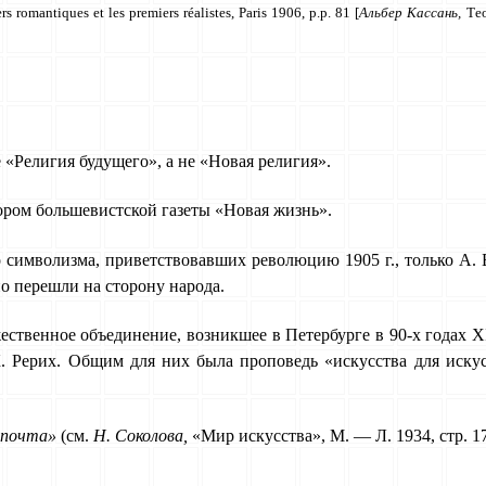
ers romantiques et les premiers réalistes, Paris 1906, p.p. 81 [
Альбер Кассань,
Те
Рели­гия будущего», а не «Новая религия».
ором большевистской газеты «Новая жизнь».
имво­лизма, приветствовавших революцию 1905 г., только А. Бл
 перешли на сторону народа.
ествен­ное объединение, возникшее в Петербурге в 90-х годах 
К. Рерих. Общим для них была проповедь «искусства для иску
 почта»
(см.
Н. Соколова,
«Мир искусства», М. — Л. 1934, стр. 17