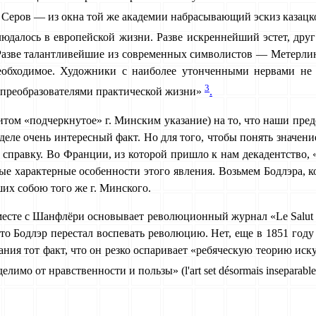
Серов — из окна той же академии набрасывающий эскиз казацкой 
лю­далось в европейской жизни. Разве искреннейший эстет, дру
 Разве талантливейшие из современных символистов — Метерли
бходимое. Художники с наиболее утонченными нер­вами не м
3
 с преобразователями практической жизни»
.
итом «подчеркнутое» г. Минским указание) на то, что наши пре
 деле очень интересный факт. Но для того, чтобы понять значен
ю справку. Во Франции, из которой пришло к нам дека­дентство,
ые характерные особенности этого явления. Возьмем Бодлэра, 
х собою того же г. Минского.
есте с Шанфлёри основывает революционный журнал «Le Salut Pu
 что Бодлэр перестал воспевать революцию. Нет, еще в 1851 год
ния тот факт, что он резко оспаривает «ребяческую теорию иску
о от нравственности и пользы» (l'art set désormais inseparable de 