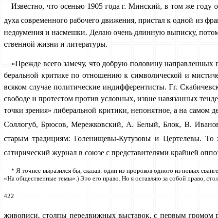
Известно, что осенью 1905 года г. Минский, в том же год
духа современного рабочего движения, пристал к одной из ф
не­доумения и насмешки. Делаю очень длинную выписку, пото
ственной жизни и литературы.
«Прежде всего замечу, что добрую половину направленных п
беральной критике по отношению к символической и мистиче­
всяком случае политические индифферентисты. Гг. Скабичев­
свободе и протестом против условных, извне навязанных тен­д
точки зрения» либеральной критики, непонятное, а на самом д
Соллогуб, Брюсов, Мережковский, А. Белый, Блок, В. Иван
старым традициям: Голенищевы-Кутузовы и Цертелевы. То 
сатирический журнал в союзе с представителями крайней опп
* Я точнее выразился бы, сказав: один из пророков одного из новых еван
«На общественные темы».) Это его право. Но я оставляю за собой право, сто
422
живописи, столпы передвижных выставок, с первым громом р