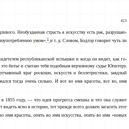
423
ливого. Необузданная страсть к искусству есть рак, разрушаю­
1
 злоупотреблению умом»
и т. д. Словом, Бодлэр говорит чуть ли
и­детелем республиканской вспышки и когда он видит, как го­
а это битье и считаю тебя подобным верховному судье Юпи­теру.
 отчаянный враг роскоши, искусств и беллетристики, заядлый
жался тогда очень сильно. И все во имя красоты, все во, имя
 в 1855 году, — что идея прогресса смешна и что она служит
т видеть ясно в истории, тот прежде всего должен загасить этот
о имя красоты, опять во имя искусства, опять во имя «новых