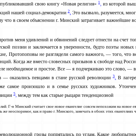
1
у опубликовавший свою книгу «Новая религия»
,
из которой вы
2
ракций нашей социал-демократии
.
Это вызвало, разумеется, мног
му что в своем объяснении г. Минский затрагивает важнейшие в
ротив меня удивлений и обвинений следует отнести на счет тог
ской поэзии и заключается в уверенности, будто поэты новых 
ские, Протопоповы не разглядели самого важного, — того, что 
енций. Когда же вместо словесных призывов к свободе над Рос­
еле необходимое и простое. Все — я подчеркиваю это слово, — в
3
ов — оказались певцами в стане русской революции
.
В лагере
же самое произошло и в семье русских художников. Утон­че
5
озиции
,
между тем как старые рыцари тенденциозной
гелий. Г-н Минский считает свое новое евангелие совсем непохожим
на новое ев
ль же неоспоримое, как и право г. Минского, замечать в обоих этих евангелиях
ево­люционной грозы попрятались по углам. Какое любопытное 