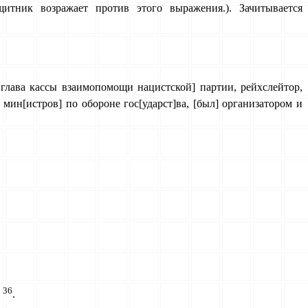
итник возражает против этого выражения.). Зачитывается
и глава кассы взаимопомощи нацистской] партии, рейхслейтор,
 мин[истров] по обороне гос[ударст]ва, [был] организатором и
36
й
.