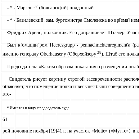
37
- * - Марков
(болгарск[ий] подданный.
- * - Базилевский, зам. бургомистра Смоленска во вр[емя] не
Фридрих Аренс, полковник. Его допрашивает Штамер. Участв
Был к[оманди]ром Heeresgrupp - pennachrichtenregiment'a 
38
именно генералу Oberhäuser'y (Оберхойзеру
). Штаб его полка
Председатель: «Каким образом показания о размещении штаба
Свидетель рисует картину строгой засекреченности распол
объясняет, что помещение полка и весь лес были совершенно н
вто-
а
Имеется в виду председатель суда.
61
рой половине ноября [19]41 г. на участок «Mutte» («Мутте»), в