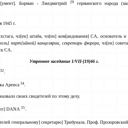
29
к[умент]. Борман - Лжедмитрий
германского народа (защ
 1945 г.
йхстага, чл[ен] штаба, чл[ен] ком[андования] CA, основатель 
тель] парт[ийной] канцелярии, секретарь фюрера,
чл[ен] совета
ск CA.
Утреннее заседание 1/VII-[19]46 г.
32
.
34
ка Аренса
.
назвало своих свидетелей по этому делу.
35
ндент] DANA
.
телей генеральному] секретарю] Трибунала. Проф. Прозоровски