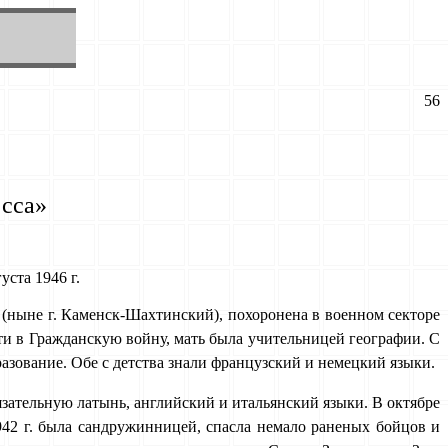
56
есса»
ста 1946 г.
 (ныне г. Каменск-Шахтинский), похоронена в военном секторе
ти в Гражданскую войну, мать была учительницей географии. С
зование. Обе с детства знали французский и немецкий языки.
зательную латынь, английский и итальянский языки. В октябре
942 г. была сандружинницей, спасла немало раненых бойцов и