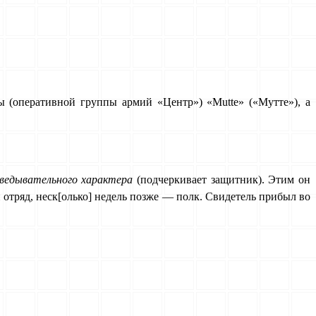
p'ы (оперативной группы армий «Центр») «Mutte» («Мутте»), а
зведывательного характера
(подчеркивает защитник). Этим он
 отряд, неск[олько] недель позже — полк. Свидетель прибыл во