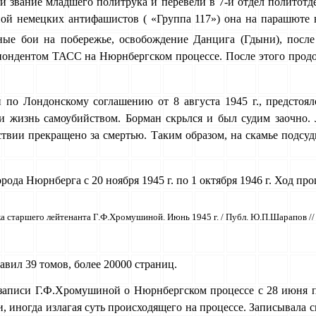
и звание младшего политрука и перевели в 7-й отдел политотде
пой немецких анти­фашистов ( «Группа 117») она на парашюте 
ьные бои на побережье, освобождение Данцига (Гдыни), пос
пондентом ТАСС на Нюрнбергском процессе. После этого продо
по Лондонскому соглашению от 8 августа 1945 г., предстоял
ли жизнь самоубийством. Борман скрьлся и был судим заочно
твии прекращено за смертью. Таким образом, на скамье подсуд
да Нюрнберга с 20 ноября 1945 г. по 1 октября 1946 г. Ход проц
а старшего лейтенанта Г.Ф.Хромушиной. Июнь 1945 г. / Публ. Ю.П.Шарапов // 
авил 39 томов, более 20000 страниц.
записи Г.Ф.Хромушиной о Нюрнбергском процессе с 28 июня по
и, иногда излагая суть происходящего на процессе. Записывала 