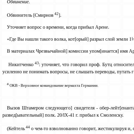
Обвинение.
42
Обвинитель [Смирнов
].
Уточняет вопрос о времени, когда прибыл Арене.
«Где Вы нашли такого волка, кот[орый] разрыл слой земли 1
В материалах Чрезвычайной] комиссии упом[инается] имя Ар
43
Никитченко
: уточняет, что говорил проф. Бутц относит
усиленно не понимать вопросы, не слышать переводы, путать г
а
ОКВ - Верховное командование вермахта Германии.
Вызов Штамером следующего] свидетеля - обер-лейт[енанта] 
развед[ывательный] полк. 20/IX-41 г. прибыл к Смоленску.
44
(Кейтель
о чем-то взволнованно говорит, жестикулируя и,