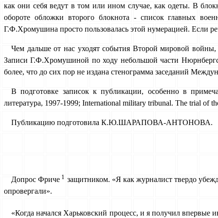
как они себя ведут в том или ином случае, как одеты. В бло
обороте обложки второго блокнота - список главных воен
Г.Ф.Хромушина просто пользовалась этой нумерацией. Если речь 
Чем дальше от нас уходят события Второй мировой войны, 
Записи Г.Ф.Хромушиной по ходу небольшой части Нюрнбергско
более, что до сих пор не издана стенограмма заседаний Между
В подготовке записок к публикации, особенно в примеч
литература, 1997-1999; International military tribunal. The trial
Публикацию подготовила К.Ю.ШАРАПОВА-АНТОНОВА.
1
Допрос Фриче
защитником. «Я как журналист твердо убежде
опровергали».
«Когда начался Харьковский процесс, и я получил впервые 