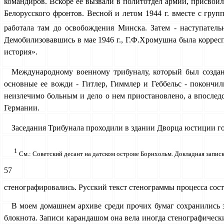
командиров. Вскоре ее вызвали в политотдел армии, присвоил
Белорусского фронтов. Весной и летом 1944 г. вместе с груп
работала там до освобождения Минска. Затем - наступател
Демобилизовавшись в мае 1946 г., Г.Ф.Хромушна была коррес
история».
Международному военному трибуналу, который был создан 
основные ее вожди - Гитлер, Гиммлер и Геббельс - покончи
неизлечимо больным и дело о нем приостановлено, а впоследс
Германии.
Заседания Трибунала проходили в здании Дворца юстиции горо
1
См.: Советский десант на датском острове Борнхольм. Докладная записк
57
стенографировались. Русский текст стенограммы процесса сост
В моем домашнем архиве среди прочих бумаг сохранились 
блокнота. Записи карандашом она вела иногда стенографическ