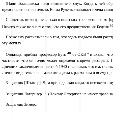
(Пани Томашевска - вся внимание и слух. Когда к ней об
представлен основательно. Когда Руденко называет имена свид
Свидетель никогда не слыхал о польских заключенных, кот[о
3
Ничего также не знает о том, что его предшественник Беденк
Позже ему рассказывали о том, что здесь когда-то были расс
эту могилу.
40
а
Однажды прибыл профессор Бутц
от ОКВ
и сказал, что
частности, что он точно может определить время расстрела. 
Дневник заканчивается] весной 1940 г. словами, что им, поляк
Лично свидетель очень мало имел дела к раскопкам и всему про
Защитник [Штамер]. Дом принадлежал когда-то неизвестному
41
Защитник Латернзер
. (Почему Латернзер не имеет права з
Защитник Зимерс.