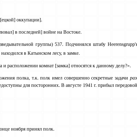
м[ецкой] оккупации].
овал] в последней] войне на Востоке.
(разведывательной группы) 537. Подчинялся штабу Heerensgrup
 находился в Катынском лесу, в замке.
 и расположении комнат [замка] относятся к данному делу?».
ожения полка, т.к. полк имел совершенно секретные задачи
ра
едоступны для посторонних. В августе 1941 г. прибыл передовой
 конце ноября принял полк.