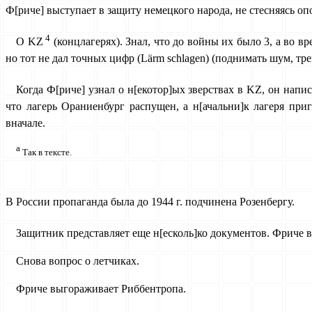
Ф[риче] выступает в защиту немецкого на­рода, не стесняясь о
4
О KZ
(концлагерях). Знал, что до войны их было 3, а во 
но тот не дал точных цифр (Lärm schlagen) (поднимать шум, тре
Когда Ф[риче] узнал о н[екотор]ых зверствах в KZ, он напи
что лагерь Ораниенбург распущен, а н[ачальни]к лагеря пр
вначале.
а
Так в тексте.
В России пропаганда была до 1944 г. подчинена Розенбергу.
Защитник представляет еще н[есколь]ко документов. Фриче вс
Снова вопрос о летчиках.
Фриче выгораживает Риббентропа.