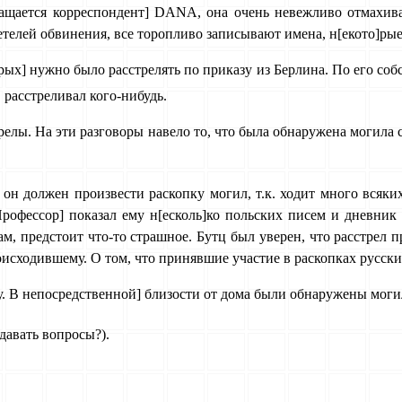
ращается корреспондент] DANA, она очень невежливо отмахив
етелей обвинения, все торопливо записывают имена, н[екото]ры
рых] нужно было расстрелять по приказу из Берлина. По его собс
9
расстреливал кого-нибудь.
трелы. На эти разговоры навело то, что была обнаружена могила
 он должен про­извести раскопку могил, т.к. ходит много всяки
Профессор] показал ему н[есколь]ко польских писем и дневник 
ам, предстоит что-то страшное. Бутц был уверен, что расстрел 
исходившему. О том, что принявшие участие в раскопках русские
. В непосредственной] близости от дома были обнаружены моги
адавать вопросы?).