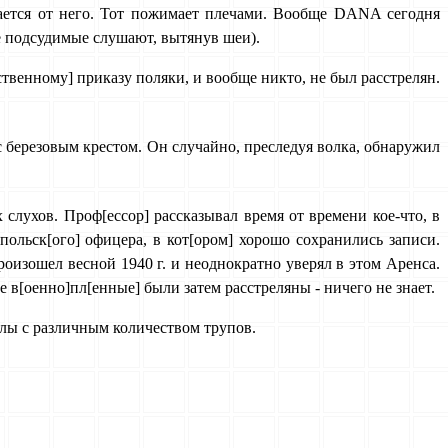
ается от него. Тот пожимает плечами. Вообще DANA сегодня
е подсудимые слушают, вытянув шеи).
твенному] приказу поляки, и вообще никто, не был расстрелян.
 с березовым крестом. Он случайно, преследуя волка, обнаружил
х слухов. Проф[ессор] рассказывал время от времени кое-что, в
польск[ого] офицера, в кот[ором] хорошо сохранились записи.
произошел весной 1940 г. и неоднократно уверял в этом Аренса.
 в[оенно]пл[енные] были затем расстреляны - ничего не знает.
лы с различным количеством трупов.