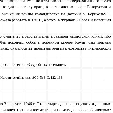
ла армии, а затем в политуправление Северо-Западного и 2-го
высадилась в тылу врага, в партизанском крае в Белоруссии и
1
ле окончания войны командировка на датский о. Борнхольм
.
лжала работать в ТАСС, а затем в журнале «Новая и новейшая
о судить 25 представителей правящей нацистской клики, ибо
. Лей покончил собой в тюремной камере. Крупп был признан
имых оказалось 22 представителя из руководства гитлеровской
есса, все его 403 судебных заседания,
Исторический архив. 1996. № 3. С. 122-133.
 31 августа 1946 г. Это четыре одинаковых узких и длинных
свои впечатления и комментарии по ходу допросов обвиняемых: