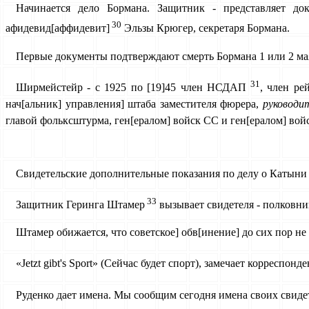
Начинается дело Бормана. Защитник - представляет до
30
афидевид[аффидевит]
Эльзы Крюгер, секретаря Бормана.
Первые документы подтверждают смерть Бормана 1 или 2 мая
31
Ширмейстейр - с 1925 по [19]45 член НСДАП
, член ре
нач[альник] управления] штаба заместителя фюрера,
руководи
главой фольксштурма, ген[ералом] войск СС и ген[ералом] вой
Свидетельские дополнительные показания по делу о Катыни
33
Защитник Геринга Штамер
вызывает свидетеля - полковни
Штамер обижается, что советское] обв[инение] до сих пор не 
«Jetzt gibt's Sport» (Сейчас будет спорт), замечает корреспо
Руденко дает имена. Мы сообщим сегодня имена своих свиде