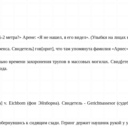
½
-2 метра?» Арене: «Я не нашел, я его видел». (Улыбки на лицах
енса. Свидетель] гов[орит], что там упомянута фамилия «Арнес
ельно времени захоронения трупов в массовых могилах. Свид[ете
ода.
v. Eichborn (фон Эйхборна). Свидетель - Gerichtsassesor (суд
 обернувшись к сидящим сзади. Геринг держит наушник рукой у у