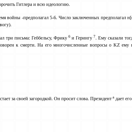
порочить Гитлера и всю идеологию.
время войны -предполагал 5-6. Число заключенных предполагал н
вогу).
6
7
сал три письма: Геббельсу, Фрику
и Герингу
. Ему сказали тог
иговорен к смерти. На его многочисленные вопросы о KZ ему 
а
тает за своей загородкой. Он просит слова. Президент
дает его