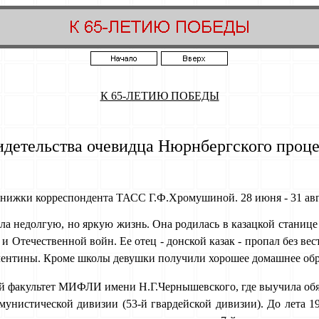
К 65-ЛЕТИЮ ПОБЕДЫ
детельства очевидца Нюрнбергского проц
нижки корреспондента ТАСС Г.Ф.Хромушиной. 28 июня - 31 авгу
а недолгую, но яркую жизнь. Она родилась в казацкой станице
 Отечественной войн. Ее отец - донской казак - пропал без вес
лентины. Кроме школы девушки получили хорошее домашнее обра
ий факультет МИФЛИ имени Н.Г.Чернышевского, где выучила обя
ммунистической дивизии (53-й гвардейской дивизии). До лета 1