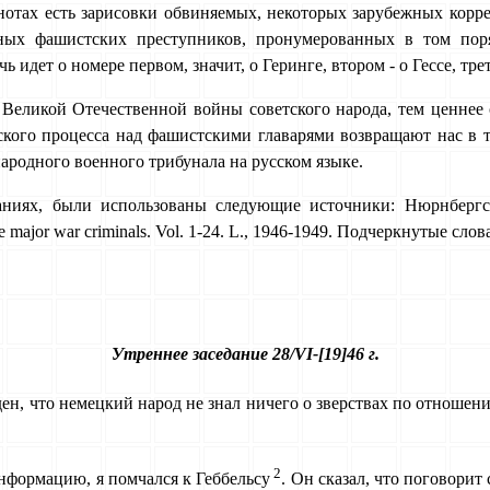
кнотах есть зарисовки обвиняемых, некоторых зарубежных корр
ных фашистских преступников, пронумерованных в том пор
идет о номере первом, значит, о Геринге, втором - о Гессе, трет
Великой Отечест­венной войны советского народа, тем ценнее 
го процесса над фашистскими главарями возвращают нас в те 
народного военного трибунала на русском языке.
аниях, были использованы следующие источники: Нюрнбергск
 of the major war criminals. Vol. 1-24. L., 1946-1949. Подчеркнутые
Утреннее заседание 28/VI-[19]46 г.
н, что немецкий народ не знал ничего о зверствах по отношени
2
информацию, я помчался к Геббельсу
. Он сказал, что поговорит