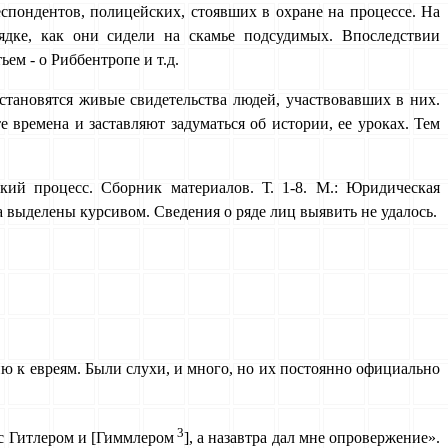
еспондентов, полицейских, стоявших в охране на процессе. На
ядке, как они сидели на скамье подсудимых. Впоследствии
ьем - о Риббентропе и т.д.
становятся живые свидетельства людей, участвовавших в них.
времена и заставляют задуматься об истории, ее уроках. Тем
ий процесс. Сборник материалов. Т. 1-8. М.: Юридическая
 слова выделены кур­сивом. Сведения о ряде лиц выявить не удалось.
ю к евреям. Были слухи, и много, но их постоянно официально
3
 с Гитлером и [Гиммлером
], а назавтра дал мне опровержение».