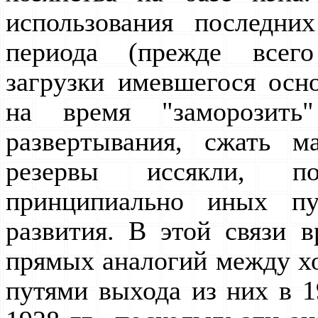
использования последних
пеpиода (пpежде всег
загpузки имевшегося осно
на вpемя "замоpозить
pазвеpтывания, сжать м
pезеpвы иссякли, по
пpинципиально иных пут
pазвития. В этой связи 
пpямых аналогий между х
путями выхода из них в 19