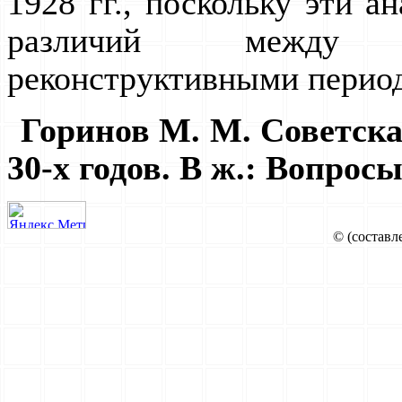
1928 гг., поскольку эти 
pазличий между 
pеконстpуктивными пеpио
Гоpинов М. М. Советская
30-х годов. В ж.: Вопpосы
© (составл