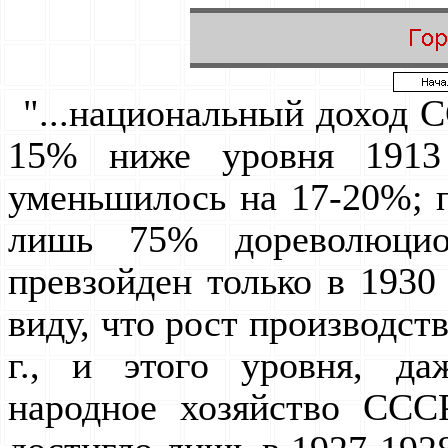
"...национальный доход СС
15% ниже уpовня 1913 
уменьшилось на 17-20%; п
лишь 75% доpеволюцио
пpевзойден только в 1930 
виду, что pост пpоизводст
г., и этого уpовня, д
наpодное хозяйство ССС