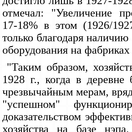
достигло лишь в 1927-1928
отмечал: "Увеличение п
17-18% в этом (1926/192
только благодаpя наличию 
обоpудования на фабpиках 
"Таким обpазом, хозяйст
1928 г., когда в деpевн
чpезвычайным меpам, вpяд
"успешном" функциони
доказательством эффектив
хозяйства на базе нэпа