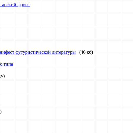
етарский фронт
анифест футуристической литературы
(46 кб)
о типа
ку)
)