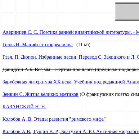
Аверинцев С. С. Поэтика ранней византийской литературы. - М.:
Голль И. Манифест сюрреализма
(11 кб)
Гээл. П. Дюпон. Избранные песни. Перевод С. Заяицкого и Л. О
Давидсон А.Б. Все мы – жертвы прошлого (предисл.к подборке
Зарубежная литература XX века. Учебник под редакцией Андрее
Зенкин С. Жития великих еретиков
(О французских поэтах-сим
КАЗАНСКИЙ Н. Н.
Колобов А. В. Этапы развития "римского мифа"
Колобов А.В., Гущин В. Р., Братухин А. Ю. Античная мифологи