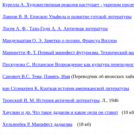
Курелла А. Художественная реакция наступает - укрепим прол
Лавров В. В. Епископ Ульфила и развитие готской литературы
Лосев А. Ф., Тахо-Годи А. А. Античная литература
Мандельштам О. Э. Заметки о поэзии. Франсуа Виллон
Маринетти Ф. Т. Первый манифест футуризма. Технический м
Пискунова С. Испанское Возрождение как культура переходног
Санович В.С. Тема, Память, Имя
(Переводчик об японских хай
ван Спэнкерен К. Краткая история американской литературы
Тронский И. М. История античной литературы
. Л., 1946
Хаусман и др. Что такое дадаизм и какие цели он ставит
(10 кб
Хельзенбек Р. Манифест дадаизма
(18 кб)