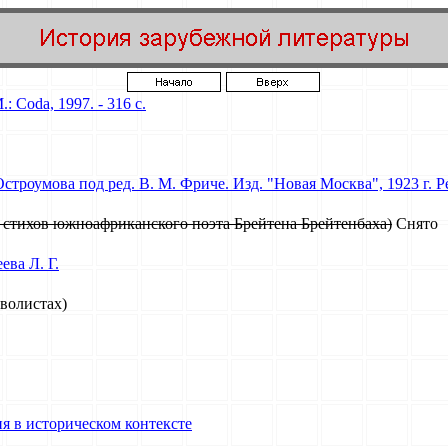
 Coda, 1997. - 316 с.
строумова под ред. В. М. Фриче. Изд. "Новая Москва", 1923 г. 
 стихов южноафриканского поэта Брейтена Брейтенбаха)
Снято
ва Л. Г.
волистах)
я в историческом контексте