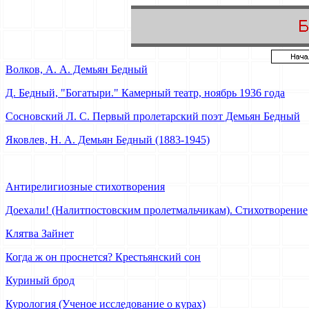
Волков, А. А. Демьян Бедный
Д. Бедный, "Богатыри." Камерный театр, ноябрь 1936 года
Сосновский Л. С. Первый пролетарский поэт Демьян Бедный
Яковлев, Н. А. Демьян Бедный (1883-1945)
Антирелигиозные стихотворения
Доехали! (Налитпостовским пролетмальчикам). Стихотворение
Клятва Зайнет
Когда ж он проснется? Крестьянский сон
Куриный брод
Курология (Ученое исследование о курах)